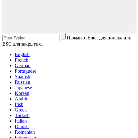
Нажмите Enter для поиска или
ESC для закрытия.
English
French
German
Portuguese
Spanish
Russian
Japanese
Korean
Arabic
Irish
Greek
Turkish
Italian
Danish
Romanian
Indonesian